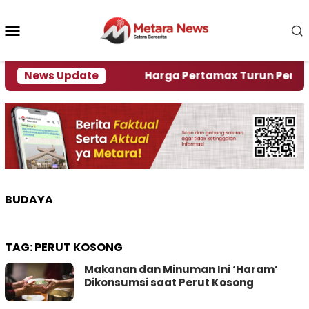
Loncat
ke
Menu
konten
Mobile
ami Krisi Air
News Update
Harga Pertamax Turun Per Hari Ini
BUDAYA
TAG:
PERUT KOSONG
Makanan dan Minuman Ini ‘Haram’
Dikonsumsi saat Perut Kosong