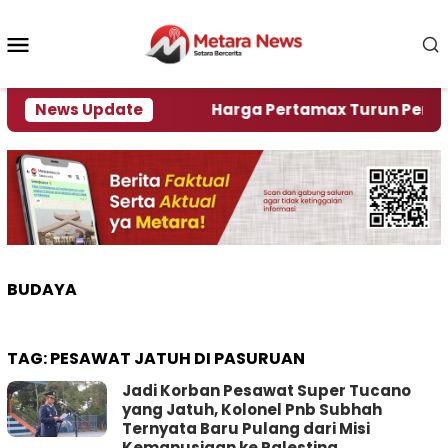
Loncat
ke
Menu
konten
Mobile
ami Krisi Air
News Update
Harga Pertamax Turun Per Hari Ini,
BUDAYA
TAG:
PESAWAT JATUH DI PASURUAN
Jadi Korban Pesawat Super Tucano
yang Jatuh, Kolonel Pnb Subhah
Ternyata Baru Pulang dari Misi
Kemanusiaan ke Palestina