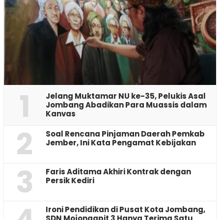
1
Jelang Muktamar NU ke-35, Pelukis Asal
Jombang Abadikan Para Muassis dalam
Kanvas
2
‎Soal Rencana Pinjaman Daerah Pemkab
Jember, Ini Kata Pengamat Kebijakan ‎
3
Faris Aditama Akhiri Kontrak dengan
Persik Kediri
4
Ironi Pendidikan di Pusat Kota Jombang,
SDN Mojongapit 3 Hanya Terima Satu