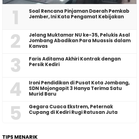
1
‎Soal Rencana Pinjaman Daerah Pemkab
Jember, Ini Kata Pengamat Kebijakan ‎
2
Jelang Muktamar NU ke-35, Pelukis Asal
Jombang Abadikan Para Muassis dalam
Kanvas
3
Faris Aditama Akhiri Kontrak dengan
Persik Kediri
4
Ironi Pendidikan di Pusat Kota Jombang,
SDN Mojongapit 3 Hanya Terima Satu
Murid Baru
5
‎Gegara Cuaca Ekstrem, Peternak
Cupang di Kediri Rugi Ratusan Juta
TIPS MENARIK