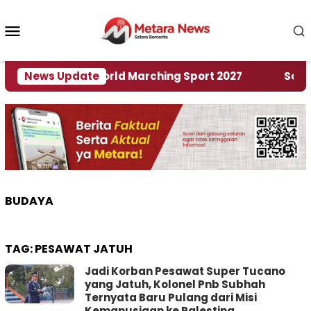
Loncat
ke
Menu
konten
Mobile
uan Rumah World Marching Sport 2027
News Update
‎Soal Ren
BUDAYA
TAG:
PESAWAT JATUH
Jadi Korban Pesawat Super Tucano
yang Jatuh, Kolonel Pnb Subhah
Ternyata Baru Pulang dari Misi
Kemanusiaan ke Palestina