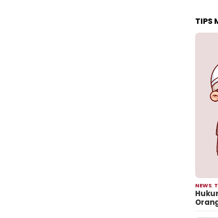
TIPS
NEWS
,
T
Hukum
Oran