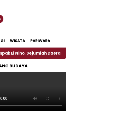
n
GI
WISATA
PARIWARA
, Sejumlah Daerah di Jember Alami Krisi Air
Harg
ANG BUDAYA