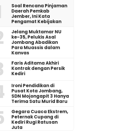
1
‎Soal Rencana Pinjaman
Daerah Pemkab
Jember, Ini Kata
Pengamat Kebijakan ‎
2
Jelang Muktamar NU
ke-35, Pelukis Asal
Jombang Abadikan
Para Muassis dalam
Kanvas
3
Faris Aditama Akhiri
Kontrak dengan Persik
Kediri
4
Ironi Pendidikan di
Pusat Kota Jombang,
SDN Mojongapit 3 Hanya
Terima Satu Murid Baru
5
‎Gegara Cuaca Ekstrem,
Peternak Cupang di
Kediri Rugi Ratusan
Juta