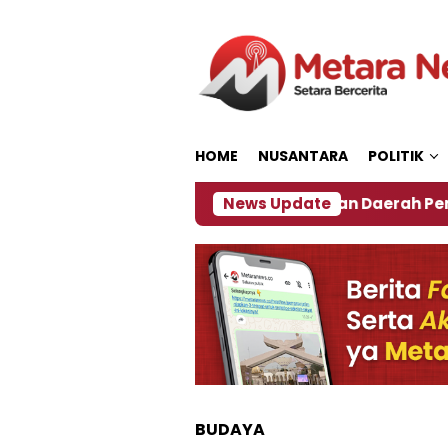
Loncat
ke
konten
HOME
NUSANTARA
POLITIK
27
‎Soal Rencana Pinjaman Daerah Pemkab Jember
News Update
BUDAYA