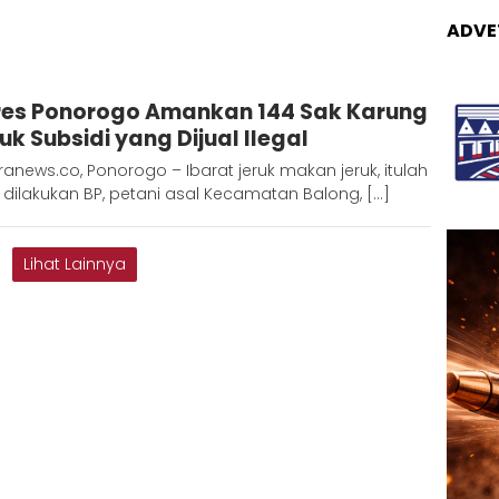
ADVE
Admin
res Ponorogo Amankan 144 Sak Karung
Metaranews
uk Subsidi yang Dijual Ilegal
anews.co, Ponorogo – Ibarat jeruk makan jeruk, itulah
dilakukan BP, petani asal Kecamatan Balong, […]
Lihat Lainnya