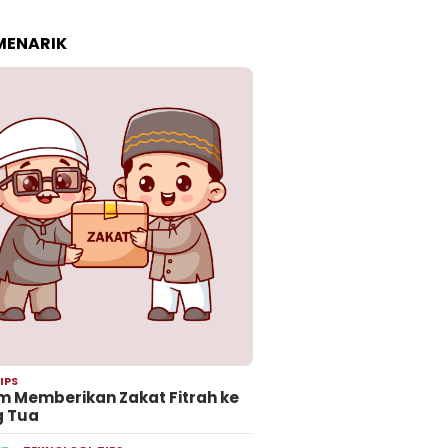
 MENARIK
IPS
 Memberikan Zakat Fitrah ke
g Tua