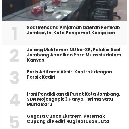
1
‎Soal Rencana Pinjaman Daerah Pemkab
Jember, Ini Kata Pengamat Kebijakan ‎
2
Jelang Muktamar NU ke-35, Pelukis Asal
Jombang Abadikan Para Muassis dalam
Kanvas
3
Faris Aditama Akhiri Kontrak dengan
Persik Kediri
4
Ironi Pendidikan di Pusat Kota Jombang,
SDN Mojongapit 3 Hanya Terima Satu
Murid Baru
5
‎Gegara Cuaca Ekstrem, Peternak
Cupang di Kediri Rugi Ratusan Juta