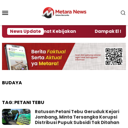
Loncat
ke
Menu
konten
Mobile
ni Kata Pengamat Kebijakan ‎
News Update
Dampak El Nino, S
BUDAYA
TAG:
PETANI TEBU
Ratusan Petani Tebu Geruduk Kejari
Jombang, Minta Tersangka Korupsi
Distribusi Pupuk Subsidi Tak Ditahan