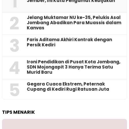
1
Jember, Ini Kata Pengamat Kebijakan ‎
2
Jelang Muktamar NU ke-35, Pelukis Asal
Jombang Abadikan Para Muassis dalam
Kanvas
3
Faris Aditama Akhiri Kontrak dengan
Persik Kediri
4
Ironi Pendidikan di Pusat Kota Jombang,
SDN Mojongapit 3 Hanya Terima Satu
Murid Baru
5
‎Gegara Cuaca Ekstrem, Peternak
Cupang di Kediri Rugi Ratusan Juta
TIPS MENARIK