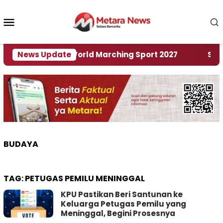
Loncat
ke
Menu
konten
Mobile
Tuan Rumah World Marching Sport 2027
News Update
‎Soal R
BUDAYA
TAG:
PETUGAS PEMILU MENINGGAL
KPU Pastikan Beri Santunan ke
Keluarga Petugas Pemilu yang
Meninggal, Begini Prosesnya