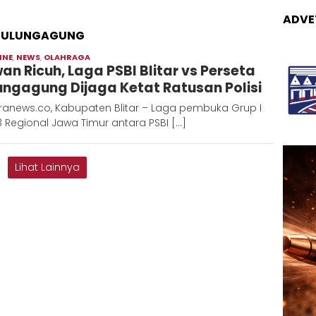
ADVE
A TULUNGAGUNG
INE
,
NEWS
,
OLAHRAGA
Moch
an Ricuh, Laga PSBI Blitar vs Perseta
Hadi
ungagung Dijaga Ketat Ratusan Polisi
ranews.co, Kabupaten Blitar – Laga pembuka Grup I
3 Regional Jawa Timur antara PSBI […]
Lihat Lainnya