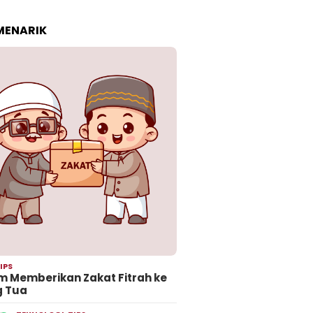
 MENARIK
IPS
 Memberikan Zakat Fitrah ke
g Tua