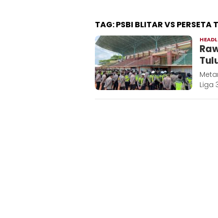
TAG:
PSBI BLITAR VS PERSET
HEADL
Raw
Tul
Meta
Liga 