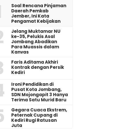
1
‎Soal Rencana Pinjaman
Daerah Pemkab
Jember, Ini Kata
Pengamat Kebijakan ‎
2
Jelang Muktamar NU
ke-35, Pelukis Asal
Jombang Abadikan
Para Muassis dalam
Kanvas
3
Faris Aditama Akhiri
Kontrak dengan Persik
Kediri
4
Ironi Pendidikan di
Pusat Kota Jombang,
SDN Mojongapit 3 Hanya
Terima Satu Murid Baru
5
‎Gegara Cuaca Ekstrem,
Peternak Cupang di
Kediri Rugi Ratusan
Juta