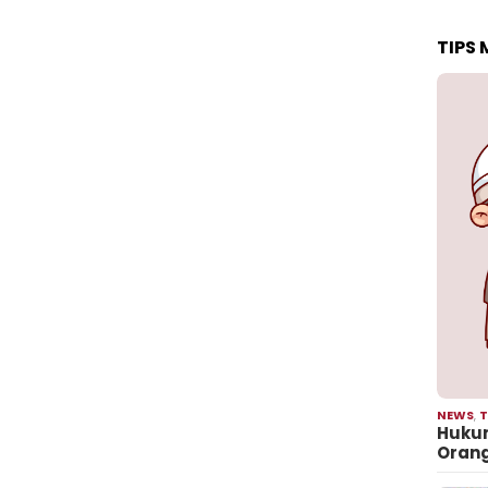
TIPS
NEWS
,
T
Hukum
Oran