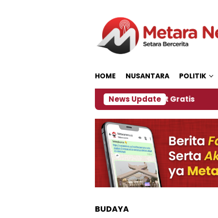
Loncat
ke
konten
HOME
NUSANTARA
POLITIK
n, Panitia Siapkan Kopi dan Pijat Gratis
News Update
Jembe
BUDAYA