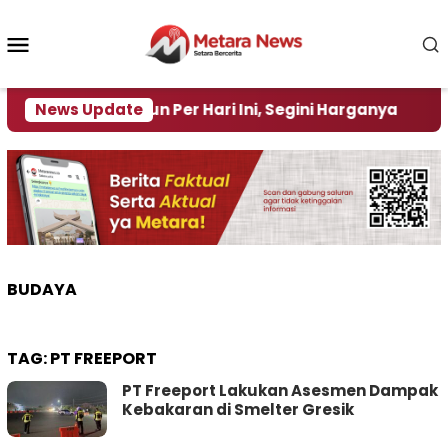
Loncat
ke
Menu
konten
Mobile
ertamax Turun Per Hari Ini, Segini Harganya
News Update
‎Nas
BUDAYA
TAG:
PT FREEPORT
PT Freeport Lakukan Asesmen Dampak
Kebakaran di Smelter Gresik