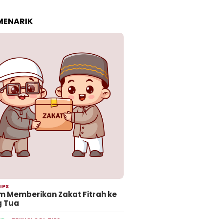
 MENARIK
IPS
 Memberikan Zakat Fitrah ke
g Tua