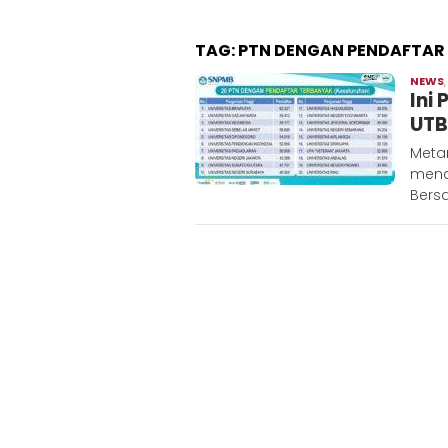
TAG:
PTN DENGAN PENDAFTAR
NEWS
Ini
UTB
Metar
menc
Bers