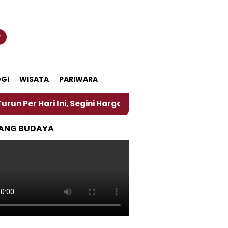
n
GI
WISATA
PARIWARA
ri Ini, Segini Harganya
‎Nasirun Maestro Lukis P
ANG BUDAYA