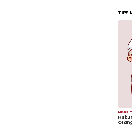
TIPS
NEWS
,
T
Hukum
Oran