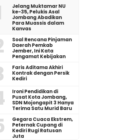
1
Jelang Muktamar NU
ke-35, Pelukis Asal
Jombang Abadikan
Para Muassis dalam
Kanvas
2
‎Soal Rencana Pinjaman
Daerah Pemkab
Jember, Ini Kata
Pengamat Kebijakan ‎
3
Faris Aditama Akhiri
Kontrak dengan Persik
Kediri
4
Ironi Pendidikan di
Pusat Kota Jombang,
SDN Mojongapit 3 Hanya
Terima Satu Murid Baru
5
‎Gegara Cuaca Ekstrem,
Peternak Cupang di
Kediri Rugi Ratusan
Juta