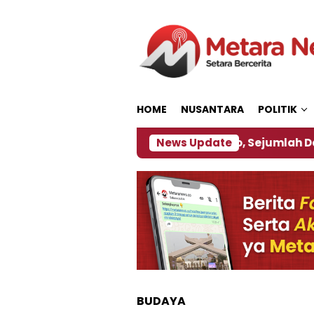
Loncat
ke
konten
HOME
NUSANTARA
POLITIK
ebijakan ‎
Dampak El Nino, Sejumlah Daerah di Je
News Update
BUDAYA