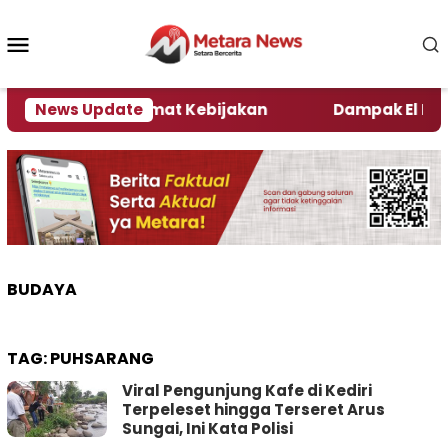
Loncat
ke
Menu
konten
Mobile
i Kata Pengamat Kebijakan ‎
News Update
Dampak El Nino, Sej
BUDAYA
TAG:
PUHSARANG
Viral Pengunjung Kafe di Kediri
Terpeleset hingga Terseret Arus
Sungai, Ini Kata Polisi