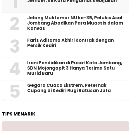
1
Jember, Ini Kata Pengamat Kebijakan ‎
2
Jelang Muktamar NU ke-35, Pelukis Asal
Jombang Abadikan Para Muassis dalam
Kanvas
3
Faris Aditama Akhiri Kontrak dengan
Persik Kediri
4
Ironi Pendidikan di Pusat Kota Jombang,
SDN Mojongapit 3 Hanya Terima Satu
Murid Baru
5
‎Gegara Cuaca Ekstrem, Peternak
Cupang di Kediri Rugi Ratusan Juta
TIPS MENARIK