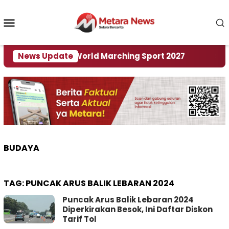
Loncat
ke
Menu
konten
Mobile
 Tuan Rumah World Marching Sport 2027
News Update
‎Soal R
BUDAYA
TAG:
PUNCAK ARUS BALIK LEBARAN 2024
Puncak Arus Balik Lebaran 2024
Diperkirakan Besok, Ini Daftar Diskon
Tarif Tol