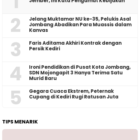
1
Jember, Ini Kata Pengamat Kebijakan ‎
2
Jelang Muktamar NU ke-35, Pelukis Asal
Jombang Abadikan Para Muassis dalam
Kanvas
3
Faris Aditama Akhiri Kontrak dengan
Persik Kediri
4
Ironi Pendidikan di Pusat Kota Jombang,
SDN Mojongapit 3 Hanya Terima Satu
Murid Baru
5
‎Gegara Cuaca Ekstrem, Peternak
Cupang di Kediri Rugi Ratusan Juta
TIPS MENARIK