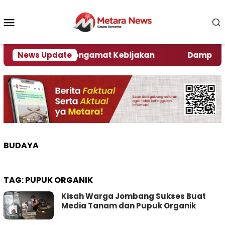
Loncat
ke
Menu
konten
Mobile
r, Ini Kata Pengamat Kebijakan ‎
News Update
Dampak El Nin
BUDAYA
TAG:
PUPUK ORGANIK
Kisah Warga Jombang Sukses Buat
Media Tanam dan Pupuk Organik