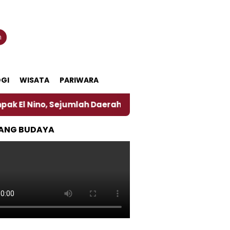
n
GI
WISATA
PARIWARA
, Sejumlah Daerah di Jember Alami Krisi Air
Harg
ANG BUDAYA