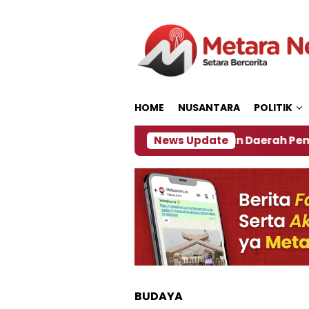
Loncat
ke
konten
HOME
NUSANTARA
POLITIK
027
‎Soal Rencana Pinjaman Daerah Pemkab Jembe
News Update
BUDAYA