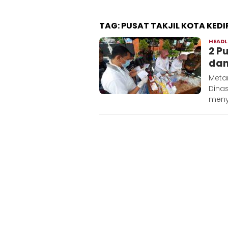
TAG:
PUSAT TAKJIL KOTA KEDI
HEADL
2 P
dan
Metar
Dinas
meny