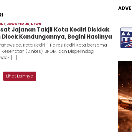
ADVE
RI
INE
,
JAWA TIMUR
,
NEWS
Moch
usat Jajanan Takjil Kota Kediri Disidak
Hadi
 Dicek Kandungannya, Begini Hasilnya
anews.co, Kota Kediri – Polres Kediri Kota bersama
 Kesehatan (Dinkes), BPOM, dan Disperindag
idak […]
Lihat Lainnya