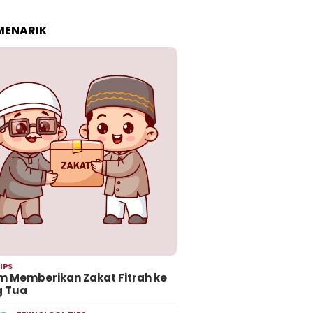
 MENARIK
IPS
 Memberikan Zakat Fitrah ke
g Tua