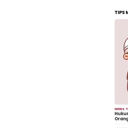
TIPS
NEWS
,
T
Hukum
Oran