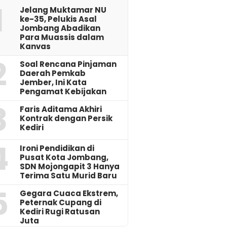
1
Jelang Muktamar NU
ke-35, Pelukis Asal
Jombang Abadikan
Para Muassis dalam
Kanvas
2
‎Soal Rencana Pinjaman
Daerah Pemkab
Jember, Ini Kata
Pengamat Kebijakan ‎
3
Faris Aditama Akhiri
Kontrak dengan Persik
Kediri
4
Ironi Pendidikan di
Pusat Kota Jombang,
SDN Mojongapit 3 Hanya
Terima Satu Murid Baru
5
‎Gegara Cuaca Ekstrem,
Peternak Cupang di
Kediri Rugi Ratusan
Juta