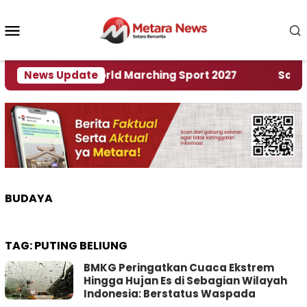
Loncat
ke
Menu
konten
Mobile
uan Rumah World Marching Sport 2027
News Update
‎Soal Ren
BUDAYA
TAG:
PUTING BELIUNG
BMKG Peringatkan Cuaca Ekstrem
Hingga Hujan Es di Sebagian Wilayah
Indonesia: Berstatus Waspada