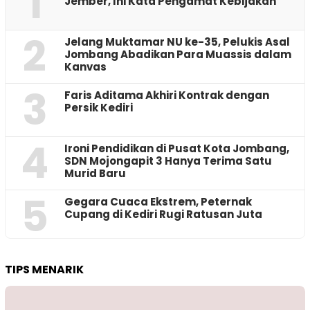
1
Jember, Ini Kata Pengamat Kebijakan ‎
2
Jelang Muktamar NU ke-35, Pelukis Asal
Jombang Abadikan Para Muassis dalam
Kanvas
3
Faris Aditama Akhiri Kontrak dengan
Persik Kediri
4
Ironi Pendidikan di Pusat Kota Jombang,
SDN Mojongapit 3 Hanya Terima Satu
Murid Baru
5
‎Gegara Cuaca Ekstrem, Peternak
Cupang di Kediri Rugi Ratusan Juta
TIPS MENARIK