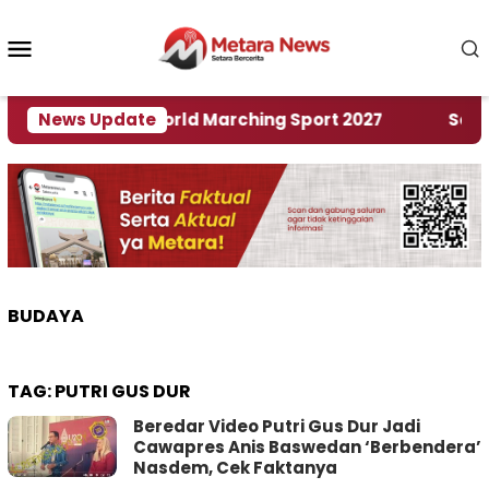
Loncat
ke
Menu
konten
Mobile
Tuan Rumah World Marching Sport 2027
News Update
‎Soal Re
BUDAYA
TAG:
PUTRI GUS DUR
Beredar Video Putri Gus Dur Jadi
Cawapres Anis Baswedan ‘Berbendera’
Nasdem, Cek Faktanya