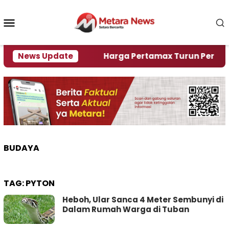
Loncat
ke
Menu
konten
Mobile
ami Krisi Air
News Update
Harga Pertamax Turun Per Hari Ini,
BUDAYA
TAG:
PYTON
Heboh, Ular Sanca 4 Meter Sembunyi di
Dalam Rumah Warga di Tuban