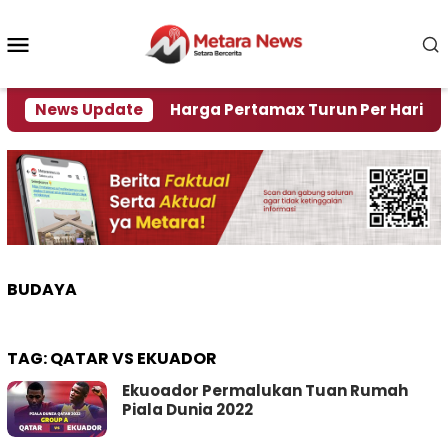
Loncat
ke
Menu
konten
Mobile
risi Air
News Update
Harga Pertamax Turun Per Hari Ini, Seg
BUDAYA
TAG:
QATAR VS EKUADOR
Ekuoador Permalukan Tuan Rumah
Piala Dunia 2022