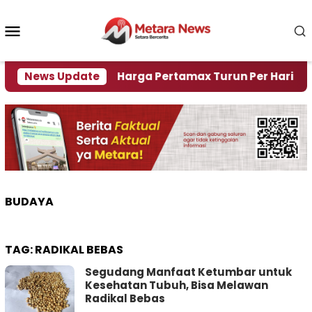
Loncat
ke
Menu
konten
Mobile
risi Air
News Update
Harga Pertamax Turun Per Hari Ini, Segi
BUDAYA
TAG:
RADIKAL BEBAS
Segudang Manfaat Ketumbar untuk
Kesehatan Tubuh, Bisa Melawan
Radikal Bebas