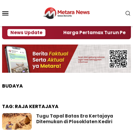
Loncat
ke
Menu
konten
Mobile
lami Krisi Air
News Update
Harga Pertamax Turun Per Hari Ini
BUDAYA
TAG:
RAJA KERTAJAYA
Tugu Tapal Batas Era Kertajaya
Ditemukan di Plosoklaten Kediri