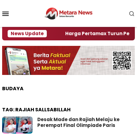
Loncat
ke
Menu
konten
Mobile
lami Krisi Air
News Update
Harga Pertamax Turun Per Hari Ini
BUDAYA
TAG:
RAJIAH SALLSABILLAH
Desak Made dan Rajiah Melaju ke
Perempat Final Olimpiade Paris