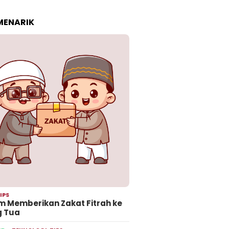
 MENARIK
IPS
 Memberikan Zakat Fitrah ke
g Tua