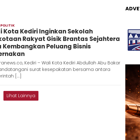
ADVE
,
POLITIK
Redaksi
i Kota Kediri Inginkan Sekolah
Metara
kotaan Rakyat Gisik Brantas Sejahtera
a Kembangkan Peluang Bisnis
ernakan
anews.co, Kediri – Wali Kota Kediri Abdullah Abu Bakar
ndatangani surat kesepakatan bersama antara
rintah […]
Lihat Lainnya