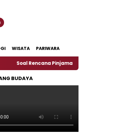
n
GI
WISATA
PARIWARA
al Rencana Pinjaman Daerah Pemkab Jember, Ini Kata P
ANG BUDAYA