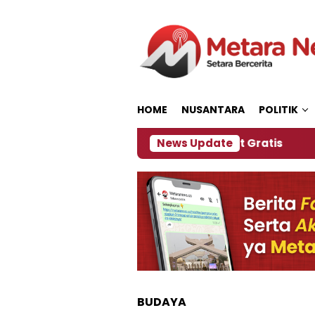
Loncat
ke
konten
HOME
NUSANTARA
POLITIK
 Panitia Siapkan Kopi dan Pijat Gratis
News Update
Jember J
BUDAYA