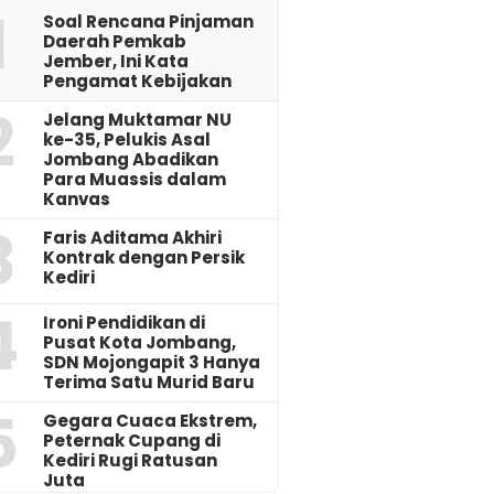
1
‎Soal Rencana Pinjaman
Daerah Pemkab
Jember, Ini Kata
Pengamat Kebijakan ‎
2
Jelang Muktamar NU
ke-35, Pelukis Asal
Jombang Abadikan
Para Muassis dalam
Kanvas
3
Faris Aditama Akhiri
Kontrak dengan Persik
Kediri
4
Ironi Pendidikan di
Pusat Kota Jombang,
SDN Mojongapit 3 Hanya
Terima Satu Murid Baru
5
‎Gegara Cuaca Ekstrem,
Peternak Cupang di
Kediri Rugi Ratusan
Juta