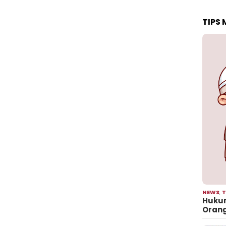
TIPS
NEWS
,
T
Hukum
Oran