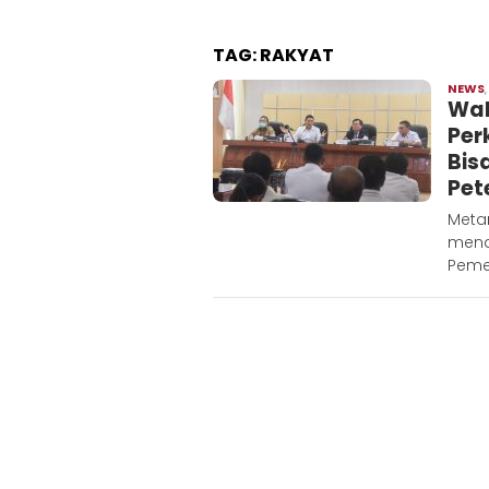
TAG:
RAKYAT
NEWS
Wal
Per
Bis
Pet
Metar
mena
Peme