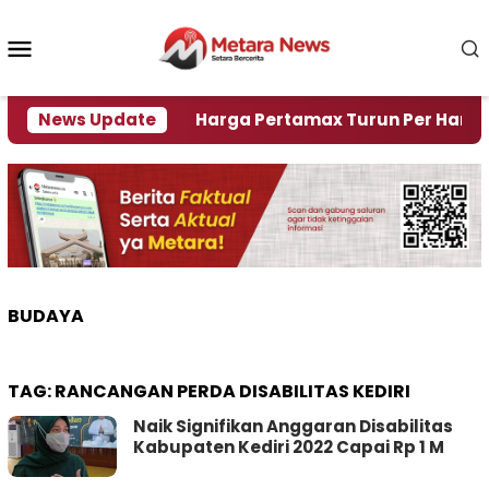
Loncat
ke
Menu
konten
Mobile
 Krisi Air
News Update
Harga Pertamax Turun Per Hari Ini, Se
BUDAYA
TAG:
RANCANGAN PERDA DISABILITAS KEDIRI
Naik Signifikan Anggaran Disabilitas
Kabupaten Kediri 2022 Capai Rp 1 M