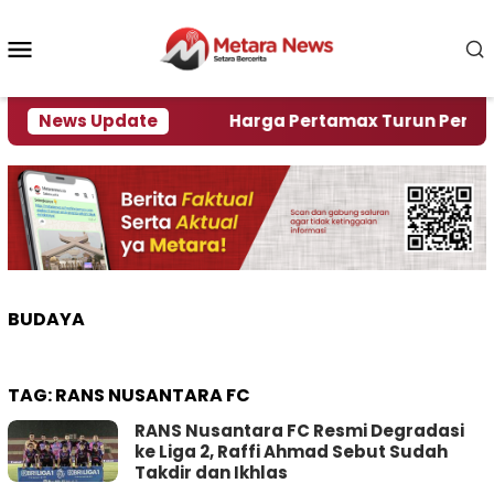
Loncat
ke
Menu
konten
Mobile
mi Krisi Air
News Update
Harga Pertamax Turun Per Hari Ini, 
BUDAYA
TAG:
RANS NUSANTARA FC
RANS Nusantara FC Resmi Degradasi
ke Liga 2, Raffi Ahmad Sebut Sudah
Takdir dan Ikhlas