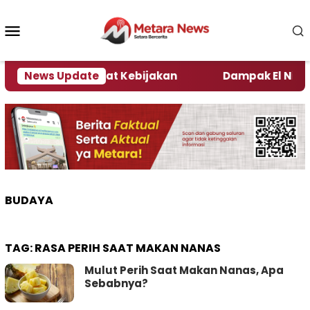
Loncat
ke
Menu
konten
Mobile
i Kata Pengamat Kebijakan ‎
News Update
Dampak El Nino, Sej
BUDAYA
TAG:
RASA PERIH SAAT MAKAN NANAS
Mulut Perih Saat Makan Nanas, Apa
Sebabnya?