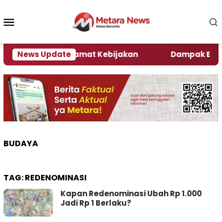
Loncat
ke
Menu
konten
Mobile
Ini Kata Pengamat Kebijakan ‎
News Update
Dampak El Nino, S
BUDAYA
TAG:
REDENOMINASI
Kapan Redenominasi Ubah Rp 1.000
Jadi Rp 1 Berlaku?