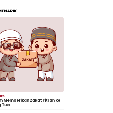
 MENARIK
IPS
 Memberikan Zakat Fitrah ke
g Tua