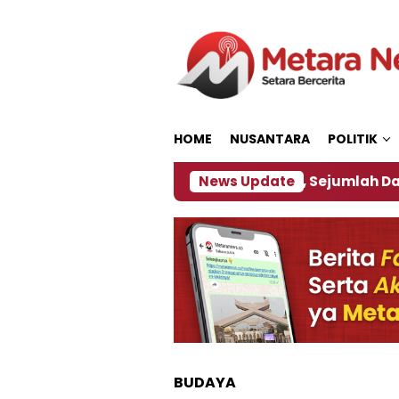
Loncat
ke
konten
HOME
NUSANTARA
POLITIK
bijakan ‎
Dampak El Nino, Sejumlah Daerah di Jem
News Update
BUDAYA