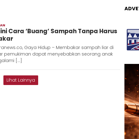
ADVE
RAN
Adinda
ini Cara ‘Buang’ Sampah Tanpa Harus
akar
ranews.co, Gaya Hidup – Membakar sampah liar di
tar pemukiman dapat menyebabkan seorang anak
alami […]
Lihat Lainnya