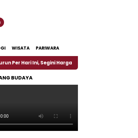
n
GI
WISATA
PARIWARA
i Ini, Segini Harganya
‎Nasirun Maestro Lukis Pe
ANG BUDAYA