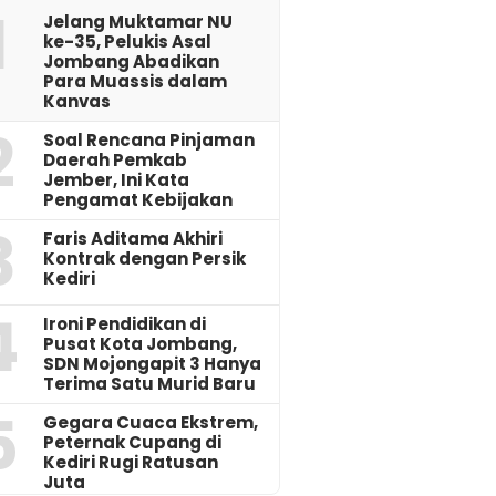
1
Jelang Muktamar NU
ke-35, Pelukis Asal
Jombang Abadikan
Para Muassis dalam
Kanvas
2
‎Soal Rencana Pinjaman
Daerah Pemkab
Jember, Ini Kata
Pengamat Kebijakan ‎
3
Faris Aditama Akhiri
Kontrak dengan Persik
Kediri
4
Ironi Pendidikan di
Pusat Kota Jombang,
SDN Mojongapit 3 Hanya
Terima Satu Murid Baru
5
‎Gegara Cuaca Ekstrem,
Peternak Cupang di
Kediri Rugi Ratusan
Juta