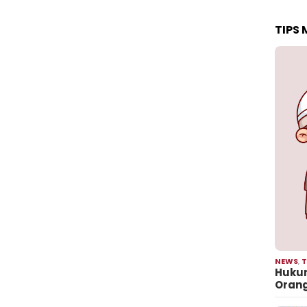
TIPS
NEWS
,
T
Hukum
Oran