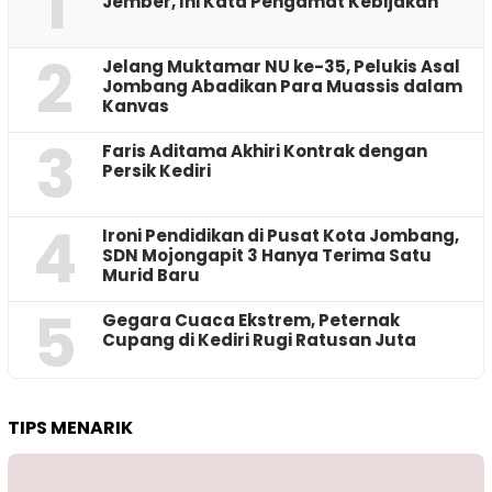
1
Jember, Ini Kata Pengamat Kebijakan ‎
2
Jelang Muktamar NU ke-35, Pelukis Asal
Jombang Abadikan Para Muassis dalam
Kanvas
3
Faris Aditama Akhiri Kontrak dengan
Persik Kediri
4
Ironi Pendidikan di Pusat Kota Jombang,
SDN Mojongapit 3 Hanya Terima Satu
Murid Baru
5
‎Gegara Cuaca Ekstrem, Peternak
Cupang di Kediri Rugi Ratusan Juta
TIPS MENARIK