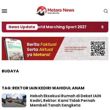
Loncat
ke
Menu
konten
Mobile
Tuan Rumah World Marching Sport 2027
News Update
‎Soal Re
BUDAYA
TAG:
REKTOR IAIN KEDIRI WAHIDUL ANAM
Heboh Eksekusi Rumah di Dekat IAIN
Kediri, Rektor: Kami Tidak Pernah
Membeli Tanah Sengketa