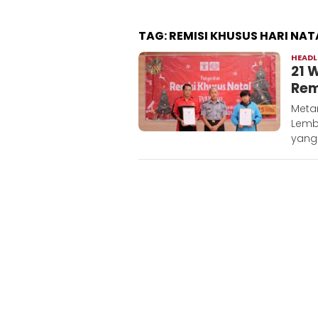
TAG:
REMISI KHUSUS HARI NAT
HEADL
21 
Rem
Metar
Lemb
yang