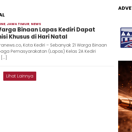
ADVE
AL
INE
,
JAWA TIMUR
,
NEWS
Moch
Warga Binaan Lapas Kediri Dapat
Hadi
isi Khusus di Hari Natal
anews.co, Kota Kediri – Sebanyak 21 Warga Binaan
aga Pemasyarakatan (Lapas) Kelas 2A Kediri
 […]
Lihat Lainnya