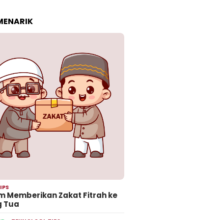
 MENARIK
IPS
 Memberikan Zakat Fitrah ke
g Tua