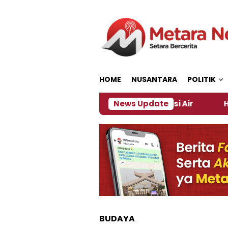
Loncat
ke
konten
HOME
NUSANTARA
POLITIK
lah Daerah di Jember Alami Krisi Air
News Update
Harga Perta
BUDAYA