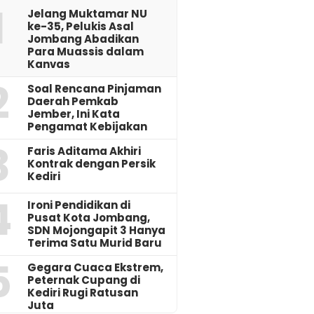
1
Jelang Muktamar NU
ke-35, Pelukis Asal
Jombang Abadikan
Para Muassis dalam
Kanvas
2
‎Soal Rencana Pinjaman
Daerah Pemkab
Jember, Ini Kata
Pengamat Kebijakan ‎
3
Faris Aditama Akhiri
Kontrak dengan Persik
Kediri
4
Ironi Pendidikan di
Pusat Kota Jombang,
SDN Mojongapit 3 Hanya
Terima Satu Murid Baru
5
‎Gegara Cuaca Ekstrem,
Peternak Cupang di
Kediri Rugi Ratusan
Juta