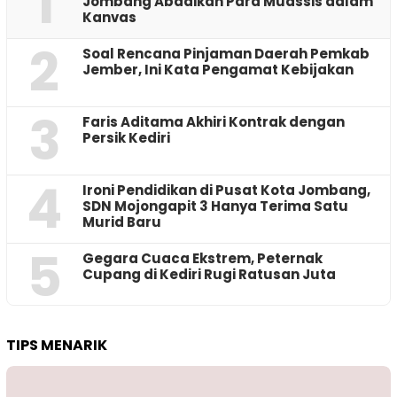
1
Jombang Abadikan Para Muassis dalam
Kanvas
2
‎Soal Rencana Pinjaman Daerah Pemkab
Jember, Ini Kata Pengamat Kebijakan ‎
3
Faris Aditama Akhiri Kontrak dengan
Persik Kediri
4
Ironi Pendidikan di Pusat Kota Jombang,
SDN Mojongapit 3 Hanya Terima Satu
Murid Baru
5
‎Gegara Cuaca Ekstrem, Peternak
Cupang di Kediri Rugi Ratusan Juta
TIPS MENARIK