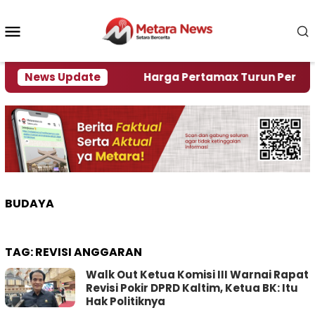
Loncat
ke
Menu
konten
Mobile
ami Krisi Air
News Update
Harga Pertamax Turun Per Hari Ini,
BUDAYA
TAG:
REVISI ANGGARAN
Walk Out Ketua Komisi III Warnai Rapat
Revisi Pokir DPRD Kaltim, Ketua BK: Itu
Hak Politiknya