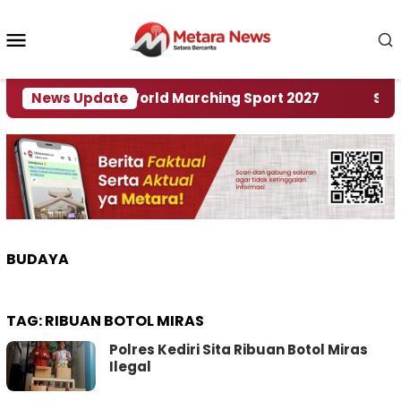
Loncat
ke
Menu
konten
Mobile
Tuan Rumah World Marching Sport 2027
News Update
‎Soal Re
BUDAYA
TAG:
RIBUAN BOTOL MIRAS
Polres Kediri Sita Ribuan Botol Miras
Ilegal