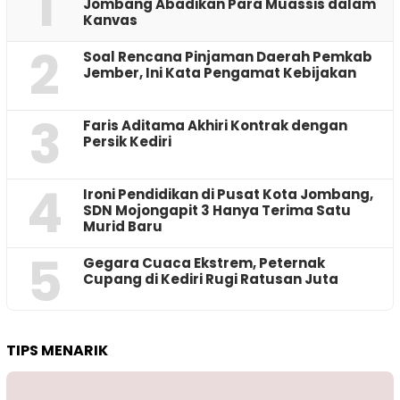
1
Jombang Abadikan Para Muassis dalam
Kanvas
2
‎Soal Rencana Pinjaman Daerah Pemkab
Jember, Ini Kata Pengamat Kebijakan ‎
3
Faris Aditama Akhiri Kontrak dengan
Persik Kediri
4
Ironi Pendidikan di Pusat Kota Jombang,
SDN Mojongapit 3 Hanya Terima Satu
Murid Baru
5
‎Gegara Cuaca Ekstrem, Peternak
Cupang di Kediri Rugi Ratusan Juta
TIPS MENARIK