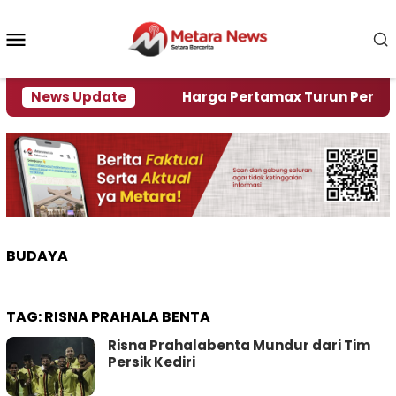
Loncat
ke
Menu
konten
Mobile
ami Krisi Air
News Update
Harga Pertamax Turun Per Hari Ini,
BUDAYA
TAG:
RISNA PRAHALA BENTA
Risna Prahalabenta Mundur dari Tim
Persik Kediri