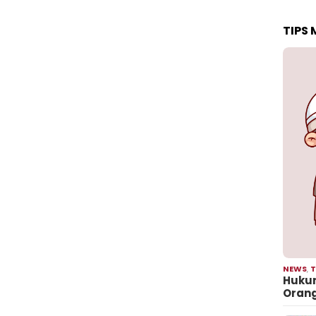
TIPS
NEWS
,
T
Hukum
Oran