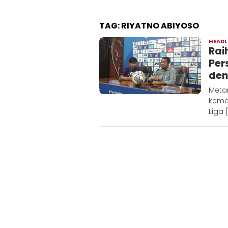
TAG:
RIYATNO ABIYOSO
HEADL
Rai
Per
den
Metar
keme
Liga 