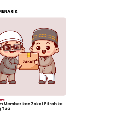
 MENARIK
IPS
 Memberikan Zakat Fitrah ke
g Tua