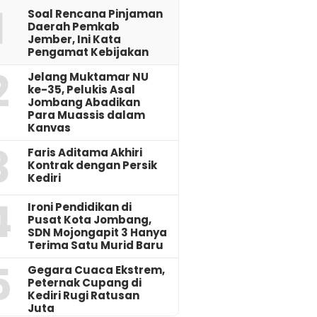
1
‎Soal Rencana Pinjaman
Daerah Pemkab
Jember, Ini Kata
Pengamat Kebijakan ‎
2
Jelang Muktamar NU
ke-35, Pelukis Asal
Jombang Abadikan
Para Muassis dalam
Kanvas
3
Faris Aditama Akhiri
Kontrak dengan Persik
Kediri
4
Ironi Pendidikan di
Pusat Kota Jombang,
SDN Mojongapit 3 Hanya
Terima Satu Murid Baru
5
‎Gegara Cuaca Ekstrem,
Peternak Cupang di
Kediri Rugi Ratusan
Juta