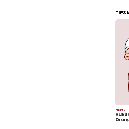
TIPS
NEWS
,
T
Hukum
Oran