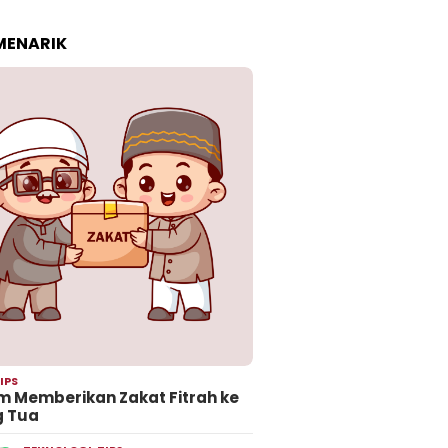
 MENARIK
IPS
 Memberikan Zakat Fitrah ke
g Tua