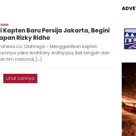
ADVE
RAGA
Adinda
i Kapten Baru Persija Jakarta, Begini
D
apan Rizky Ridho
ranews.co, Olahraga – Menggantikan kapten
lumnya yakni Andritany Ardhiyasa, Bek tengah dan
n tim nasional, […]
Lihat Lainnya