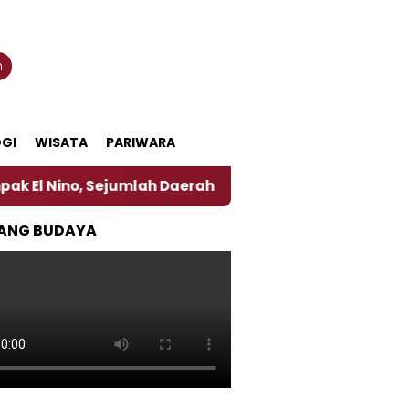
n
GI
WISATA
PARIWARA
o, Sejumlah Daerah di Jember Alami Krisi Air
Har
ANG BUDAYA