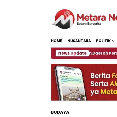
Loncat
ke
konten
HOME
NUSANTARA
POLITIK
027
‎Soal Rencana Pinjaman Daerah Pemkab Jembe
News Update
BUDAYA