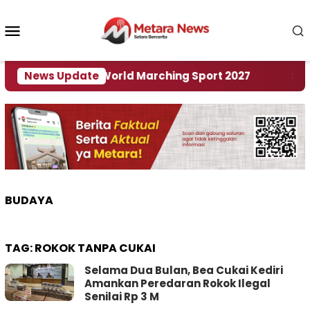
Loncat
ke
Menu
konten
Mobile
 Tuan Rumah World Marching Sport 2027
News Update
‎Soal 
BUDAYA
TAG:
ROKOK TANPA CUKAI
Selama Dua Bulan, Bea Cukai Kediri
Amankan Peredaran Rokok Ilegal
Senilai Rp 3 M