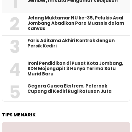
1
Jember, Ini Kata Pengamat Kebijakan ‎
2
Jelang Muktamar NU ke-35, Pelukis Asal
Jombang Abadikan Para Muassis dalam
Kanvas
3
Faris Aditama Akhiri Kontrak dengan
Persik Kediri
4
Ironi Pendidikan di Pusat Kota Jombang,
SDN Mojongapit 3 Hanya Terima Satu
Murid Baru
5
‎Gegara Cuaca Ekstrem, Peternak
Cupang di Kediri Rugi Ratusan Juta
TIPS MENARIK