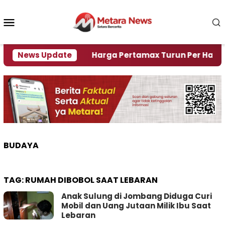
Loncat
ke
Menu
konten
Mobile
 Krisi Air
News Update
Harga Pertamax Turun Per Hari Ini, Se
BUDAYA
TAG:
RUMAH DIBOBOL SAAT LEBARAN
Anak Sulung di Jombang Diduga Curi
Mobil dan Uang Jutaan Milik Ibu Saat
Lebaran