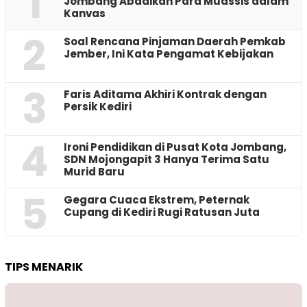
1
Jombang Abadikan Para Muassis dalam
Kanvas
2
‎Soal Rencana Pinjaman Daerah Pemkab
Jember, Ini Kata Pengamat Kebijakan ‎
3
Faris Aditama Akhiri Kontrak dengan
Persik Kediri
4
Ironi Pendidikan di Pusat Kota Jombang,
SDN Mojongapit 3 Hanya Terima Satu
Murid Baru
5
‎Gegara Cuaca Ekstrem, Peternak
Cupang di Kediri Rugi Ratusan Juta
TIPS MENARIK