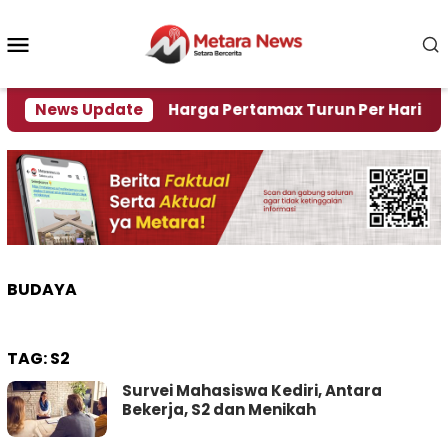
Loncat
ke
Menu
konten
Mobile
isi Air
News Update
Harga Pertamax Turun Per Hari Ini, Segin
BUDAYA
TAG:
S2
Survei Mahasiswa Kediri, Antara
Bekerja, S2 dan Menikah