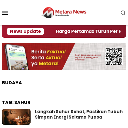
Loncat
ke
Menu
konten
Mobile
i Krisi Air
News Update
Harga Pertamax Turun Per Hari Ini, S
BUDAYA
TAG:
SAHUR
Langkah Sahur Sehat, Pastikan Tubuh
Simpan Energi Selama Puasa