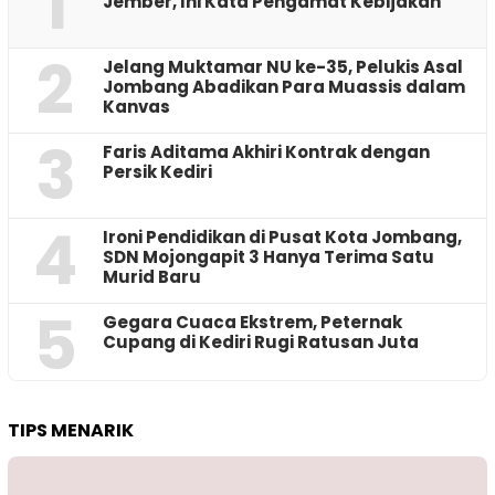
1
Jember, Ini Kata Pengamat Kebijakan ‎
2
Jelang Muktamar NU ke-35, Pelukis Asal
Jombang Abadikan Para Muassis dalam
Kanvas
3
Faris Aditama Akhiri Kontrak dengan
Persik Kediri
4
Ironi Pendidikan di Pusat Kota Jombang,
SDN Mojongapit 3 Hanya Terima Satu
Murid Baru
5
‎Gegara Cuaca Ekstrem, Peternak
Cupang di Kediri Rugi Ratusan Juta
TIPS MENARIK