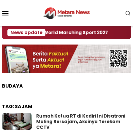
Loncat
ke
Menu
konten
Mobile
 Tuan Rumah World Marching Sport 2027
News Update
‎Soal R
BUDAYA
TAG:
SAJAM
Rumah Ketua RT di Kediri Ini Disatroni
Maling Bersajam, Aksinya Terekam
CCTV