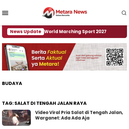
Loncat
ke
Menu
konten
Mobile
i Tuan Rumah World Marching Sport 2027
News Update
‎Soal 
BUDAYA
TAG:
SALAT DI TENGAH JALAN RAYA
Video Viral Pria Salat di Tengah Jalan,
Warganet: Ada Ada Aja