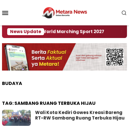
Loncat
ke
Menu
konten
Mobile
 Tuan Rumah World Marching Sport 2027
News Update
‎Soal R
BUDAYA
TAG:
SAMBANG RUANG TERBUKA HIJAU
Wali Kota Kediri Gowes Kreasi Bareng
RT-RW Sambang Ruang Terbuka Hijau