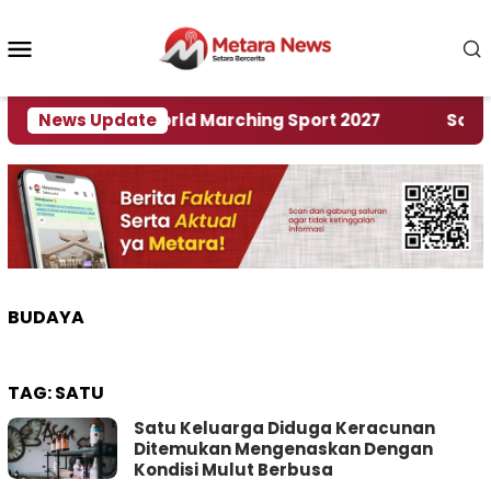
Loncat
ke
Menu
konten
Mobile
an Rumah World Marching Sport 2027
News Update
‎Soal Ren
BUDAYA
TAG:
SATU
Satu Keluarga Diduga Keracunan
Ditemukan Mengenaskan Dengan
Kondisi Mulut Berbusa