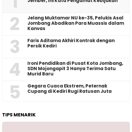
1
Jember, Ini Kata Pengamat Kebijakan ‎
2
Jelang Muktamar NU ke-35, Pelukis Asal
Jombang Abadikan Para Muassis dalam
Kanvas
3
Faris Aditama Akhiri Kontrak dengan
Persik Kediri
4
Ironi Pendidikan di Pusat Kota Jombang,
SDN Mojongapit 3 Hanya Terima Satu
Murid Baru
5
‎Gegara Cuaca Ekstrem, Peternak
Cupang di Kediri Rugi Ratusan Juta
TIPS MENARIK