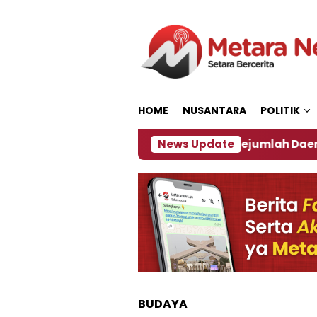
Loncat
ke
konten
HOME
NUSANTARA
POLITIK
ijakan ‎
Dampak El Nino, Sejumlah Daerah di Jemb
News Update
BUDAYA