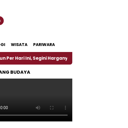
n
GI
WISATA
PARIWARA
 Ini, Segini Harganya
‎Nasirun Maestro Lukis Pem
ANG BUDAYA