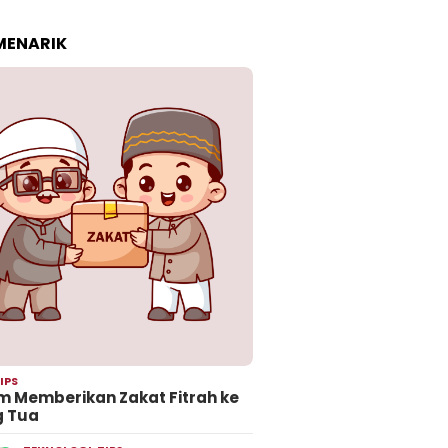
 MENARIK
IPS
 Memberikan Zakat Fitrah ke
g Tua