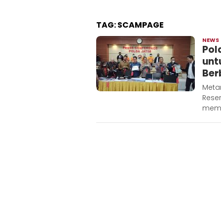
TAG:
SCAMPAGE
NEWS
Pol
unt
Ber
Metar
Reser
memb