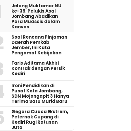
1
Jelang Muktamar NU
ke-35, Pelukis Asal
Jombang Abadikan
Para Muassis dalam
Kanvas
2
‎Soal Rencana Pinjaman
Daerah Pemkab
Jember, Ini Kata
Pengamat Kebijakan ‎
3
Faris Aditama Akhiri
Kontrak dengan Persik
Kediri
4
Ironi Pendidikan di
Pusat Kota Jombang,
SDN Mojongapit 3 Hanya
Terima Satu Murid Baru
5
‎Gegara Cuaca Ekstrem,
Peternak Cupang di
Kediri Rugi Ratusan
Juta