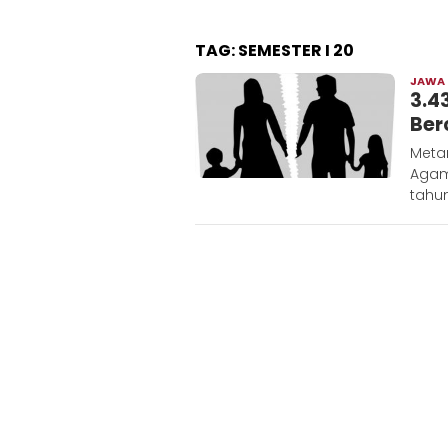
TAG:
SEMESTER I 20
JAWA
3.4
Ber
Meta
Agam
tahu