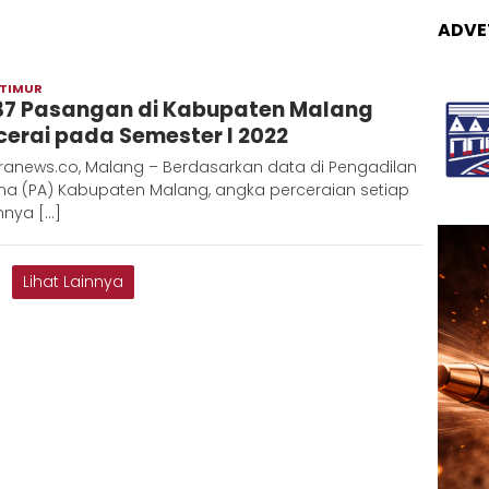
ADVE
 TIMUR
Admin
37 Pasangan di Kabupaten Malang
Metaranews
cerai pada Semester I 2022
ranews.co, Malang – Berdasarkan data di Pengadilan
a (PA) Kabupaten Malang, angka perceraian setiap
nnya […]
Lihat Lainnya