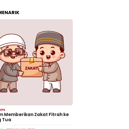
 MENARIK
IPS
 Memberikan Zakat Fitrah ke
g Tua