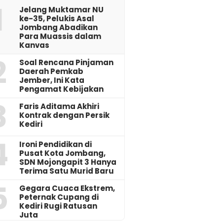
1
Jelang Muktamar NU
ke-35, Pelukis Asal
Jombang Abadikan
Para Muassis dalam
Kanvas
2
‎Soal Rencana Pinjaman
Daerah Pemkab
Jember, Ini Kata
Pengamat Kebijakan ‎
3
Faris Aditama Akhiri
Kontrak dengan Persik
Kediri
4
Ironi Pendidikan di
Pusat Kota Jombang,
SDN Mojongapit 3 Hanya
Terima Satu Murid Baru
5
‎Gegara Cuaca Ekstrem,
Peternak Cupang di
Kediri Rugi Ratusan
Juta