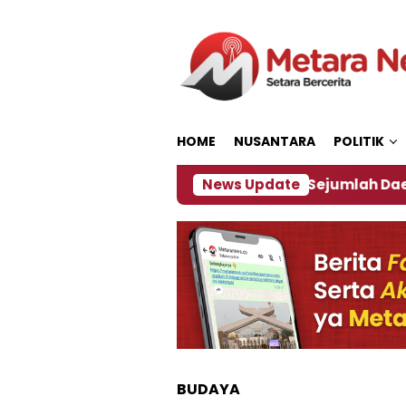
Loncat
ke
konten
HOME
NUSANTARA
POLITIK
jakan ‎
Dampak El Nino, Sejumlah Daerah di Jembe
News Update
BUDAYA