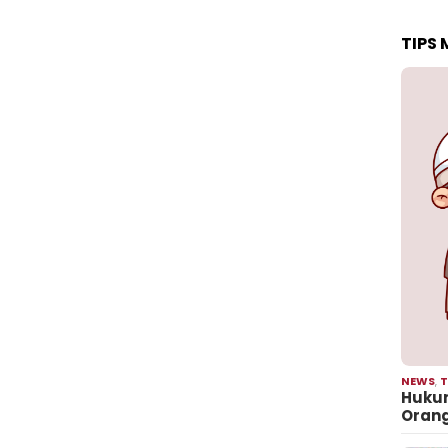
TIPS
NEWS
,
T
Hukum
Oran