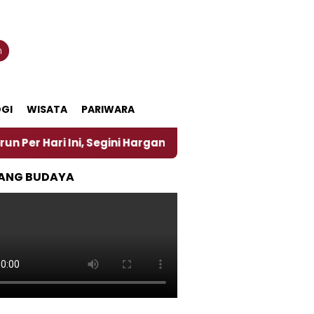
n
GI
WISATA
PARIWARA
Ini, Segini Harganya
‎Nasirun Maestro Lukis Pema
ANG BUDAYA