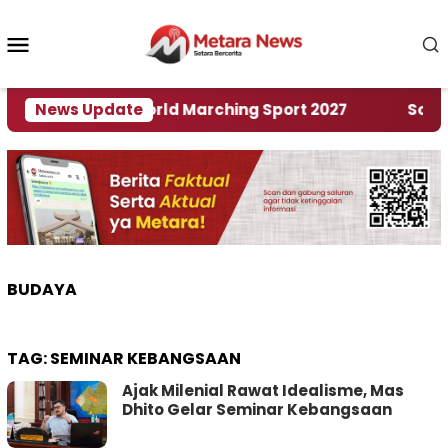
Loncat
ke
Menu
konten
Mobile
uan Rumah World Marching Sport 2027
News Update
‎Soal Ren
BUDAYA
TAG:
SEMINAR KEBANGSAAN
Ajak Milenial Rawat Idealisme, Mas
Dhito Gelar Seminar Kebangsaan