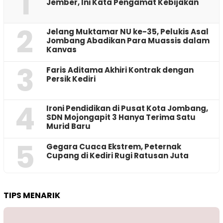
1
Jember, Ini Kata Pengamat Kebijakan ‎
2
Jelang Muktamar NU ke-35, Pelukis Asal
Jombang Abadikan Para Muassis dalam
Kanvas
3
Faris Aditama Akhiri Kontrak dengan
Persik Kediri
4
Ironi Pendidikan di Pusat Kota Jombang,
SDN Mojongapit 3 Hanya Terima Satu
Murid Baru
5
‎Gegara Cuaca Ekstrem, Peternak
Cupang di Kediri Rugi Ratusan Juta
TIPS MENARIK