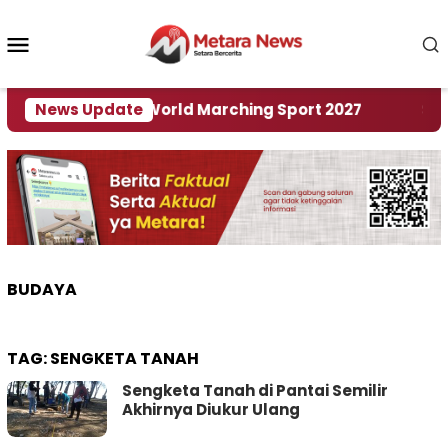
Loncat
ke
Menu
konten
Mobile
 Tuan Rumah World Marching Sport 2027
News Update
‎Soal 
BUDAYA
TAG:
SENGKETA TANAH
Sengketa Tanah di Pantai Semilir
Akhirnya Diukur Ulang