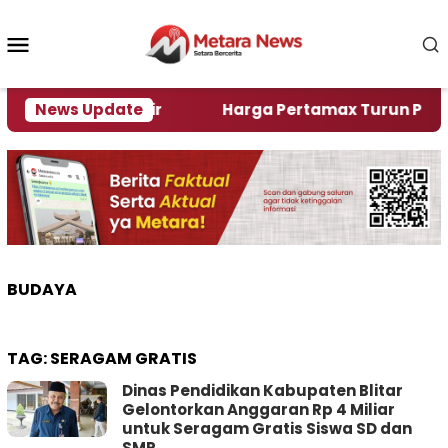
Loncat
ke
Menu
konten
Mobile
Alami Krisi Air
News Update
Harga Pertamax Turun Per Hari In
BUDAYA
TAG:
SERAGAM GRATIS
Dinas Pendidikan Kabupaten Blitar
Gelontorkan Anggaran Rp 4 Miliar
untuk Seragam Gratis Siswa SD dan
SMP