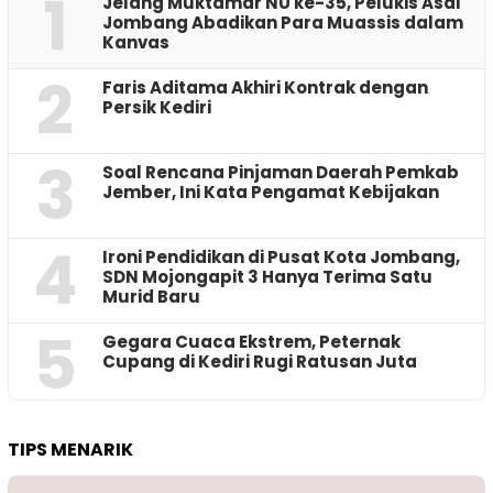
1
Jelang Muktamar NU ke-35, Pelukis Asal
Jombang Abadikan Para Muassis dalam
Kanvas
2
Faris Aditama Akhiri Kontrak dengan
Persik Kediri
3
‎Soal Rencana Pinjaman Daerah Pemkab
Jember, Ini Kata Pengamat Kebijakan ‎
4
Ironi Pendidikan di Pusat Kota Jombang,
SDN Mojongapit 3 Hanya Terima Satu
Murid Baru
5
‎Gegara Cuaca Ekstrem, Peternak
Cupang di Kediri Rugi Ratusan Juta
TIPS MENARIK