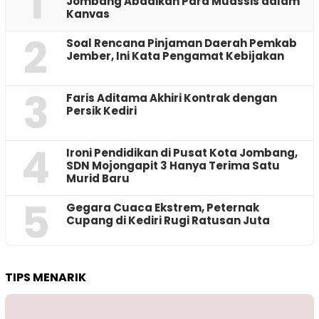
1
Jombang Abadikan Para Muassis dalam
Kanvas
2
‎Soal Rencana Pinjaman Daerah Pemkab
Jember, Ini Kata Pengamat Kebijakan ‎
3
Faris Aditama Akhiri Kontrak dengan
Persik Kediri
4
Ironi Pendidikan di Pusat Kota Jombang,
SDN Mojongapit 3 Hanya Terima Satu
Murid Baru
5
‎Gegara Cuaca Ekstrem, Peternak
Cupang di Kediri Rugi Ratusan Juta
TIPS MENARIK