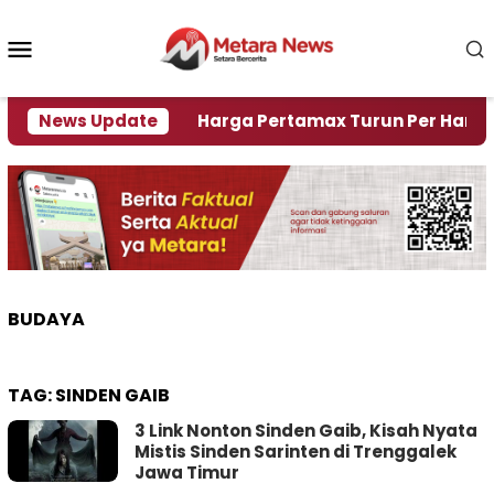
Loncat
ke
Menu
konten
Mobile
 Krisi Air
News Update
Harga Pertamax Turun Per Hari Ini, Se
BUDAYA
TAG:
SINDEN GAIB
3 Link Nonton Sinden Gaib, Kisah Nyata
Mistis Sinden Sarinten di Trenggalek
Jawa Timur