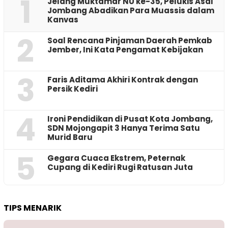
1
Jelang Muktamar NU ke-35, Pelukis Asal
Jombang Abadikan Para Muassis dalam
Kanvas
2
‎Soal Rencana Pinjaman Daerah Pemkab
Jember, Ini Kata Pengamat Kebijakan ‎
3
Faris Aditama Akhiri Kontrak dengan
Persik Kediri
4
Ironi Pendidikan di Pusat Kota Jombang,
SDN Mojongapit 3 Hanya Terima Satu
Murid Baru
5
‎Gegara Cuaca Ekstrem, Peternak
Cupang di Kediri Rugi Ratusan Juta
TIPS MENARIK