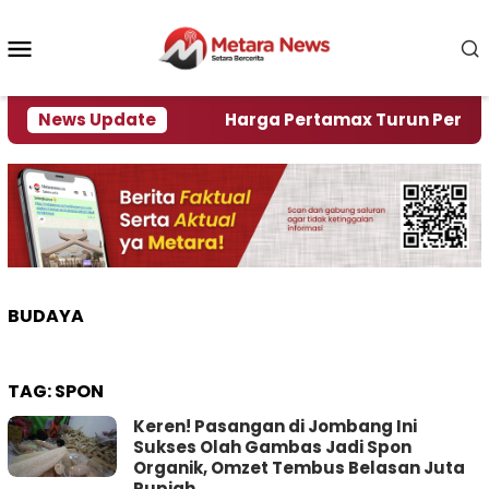
Loncat
ke
Menu
konten
Mobile
ami Krisi Air
News Update
Harga Pertamax Turun Per Hari Ini,
BUDAYA
TAG:
SPON
Keren! Pasangan di Jombang Ini
Sukses Olah Gambas Jadi Spon
Organik, Omzet Tembus Belasan Juta
Rupiah