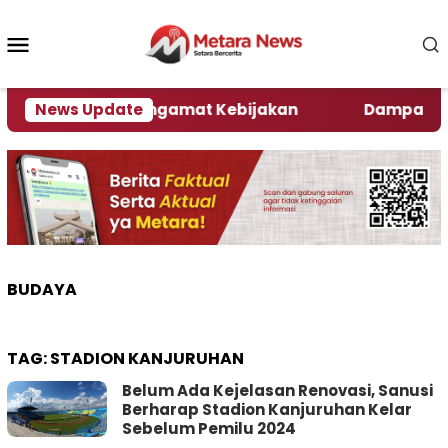
Loncat
ke
Menu
konten
Mobile
, Ini Kata Pengamat Kebijakan ‎
News Update
Dampak El Nino,
BUDAYA
TAG:
STADION KANJURUHAN
Belum Ada Kejelasan Renovasi, Sanusi
Berharap Stadion Kanjuruhan Kelar
Sebelum Pemilu 2024