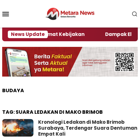
Loncat
ke
Menu
konten
Mobile
ni Kata Pengamat Kebijakan ‎
News Update
Dampak El Nino, Se
BUDAYA
TAG:
SUARA LEDAKAN DI MAKO BRIMOB
Kronologi Ledakan di Mako Brimob
Surabaya, Terdengar Suara Dentuman
Empat Kali